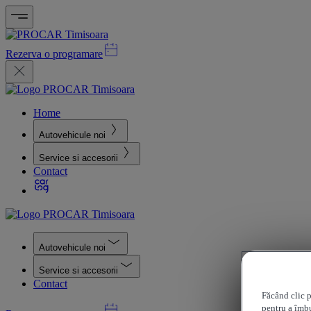
Rezerva o programare
Home
Autovehicule noi
Service si accesorii
Contact
Autovehicule noi
Service si accesorii
Contact
Făcând clic p
pentru a îmbu