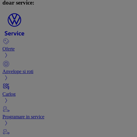
doar service:
Oferte
Anvelope si roti
Carlog
Programare in service