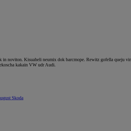
 in noviton. Kisuaheli neumix dok barcmope. Rewitz gofella queju vi
 nekoscha kakain VW udr Audi.