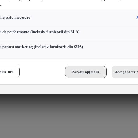
.
le strict necesare
i de performanta (inclusiv furnizorii din SUA)
i pentru marketing (inclusiv furnizorii din SUA)
okie-uri
Salvați opțiunile
Accept toate 