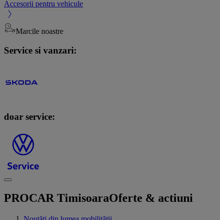
Accesorii pentru vehicule
Marcile noastre
Service si vanzari:
doar service:
PROCAR Timisoara
Oferte & actiuni
Noutăți din lumea mobilității