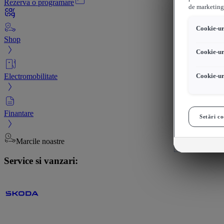
Rezerva o programare
de marketing
Cookie-uri
Shop
Cookie-ur
Electromobilitate
Cookie-ur
Finantare
Setări co
Marcile noastre
Service si vanzari: