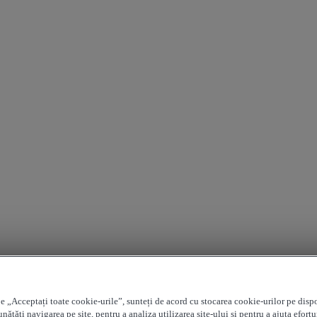
e „Acceptați toate cookie-urile”, sunteți de acord cu stocarea cookie-urilor pe disp
nătăți navigarea pe site, pentru a analiza utilizarea site-ului și pentru a ajuta efortu