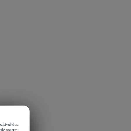
ozitivul dvs.
rile noastre