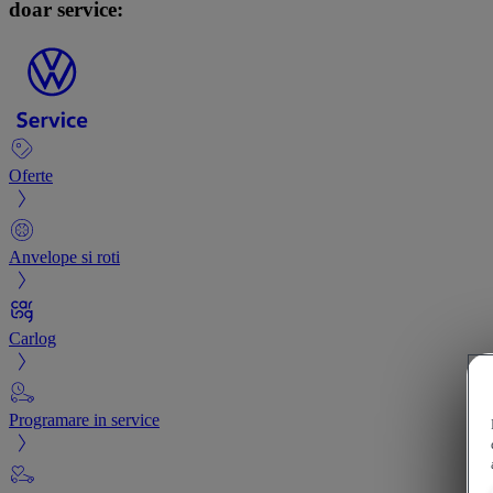
doar service:
Oferte
Anvelope si roti
Carlog
Programare in service