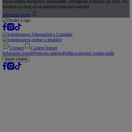
aceea solutii energetice sustenabile, inteligente si bazate pe date. Va
invitam cu drag sa va alaturati miscarii noastre!
Afla mai multe
Contact
Cariere/Joburi
Informatii legale
Protectia datelor
Politica privind cookie-urile
Setari cookie