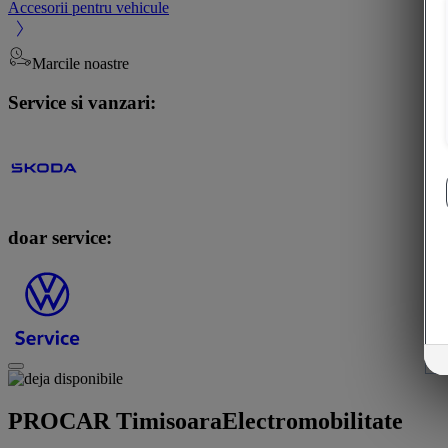
Accesorii pentru vehicule
Marcile noastre
Service si vanzari:
doar service:
PROCAR Timisoara
Electromobilitate