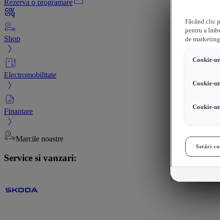
Rezerva o programare
Făcând clic p
pentru a îmbu
Shop
de marketing
Cookie-uri
Electromobilitate
Cookie-ur
Cookie-ur
Finantare
Marcile noastre
Setări co
Service si vanzari: