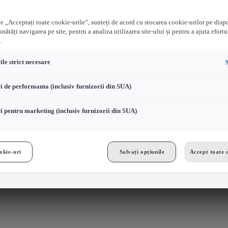
e „Acceptați toate cookie-urile”, sunteți de acord cu stocarea cookie-urilor pe disp
nătăți navigarea pe site, pentru a analiza utilizarea site-ului și pentru a ajuta efortu
.
le strict necesare
i de performanta (inclusiv furnizorii din SUA)
i pentru marketing (inclusiv furnizorii din SUA)
okie-uri
Salvați opțiunile
Accept toate 