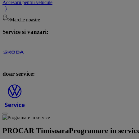
Accesorii pentru vehicule
Marcile noastre
Service si vanzari:
doar service:
PROCAR Timisoara
Programare in servic