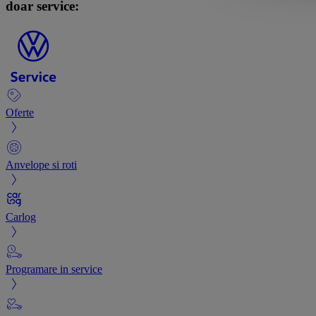
doar service:
Oferte
Anvelope si roti
Carlog
Programare in service