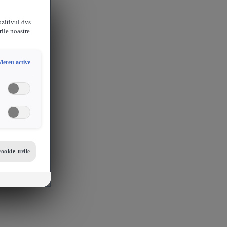
ozitivul dvs.
rile noastre
Mereu active
cookie-urile