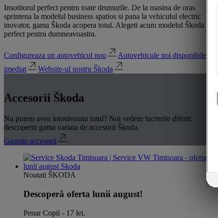
Insotitorul perfect pentru toate drumurile. De la masina de oras
sprintena la modelul business spatios si pana la vehiculul electric
inovator, gama Škoda acopera totul. Alegeti acum modelul Škoda
perfect pentru dumneavoastra.
Configureaza un autovehicul nou
Autovehicule noi disponibile
imediat
Website-ul nostru Škoda
Accesorii Škoda
Nu putem avea intotdeauna totul? Noi vedem lucrurile diferit:
descoperiti gama variata de accesorii Škoda.
Gaseste accesorii
Noutati ŠKODA
Descoperă oferta lunii august!
Penar Copii - 17 lei.