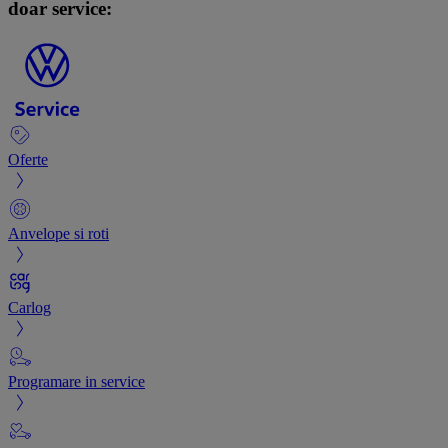
doar service:
Oferte
Anvelope si roti
Carlog
Programare in service