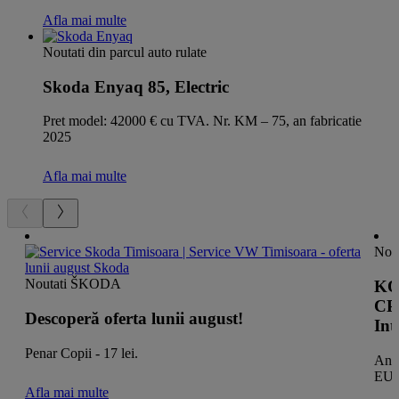
Afla mai multe
Noutati din parcul auto rulate
Skoda Enyaq 85, Electric
Pret model: 42000 € cu TVA. Nr. KM – 75, an fabricatie
2025
Afla mai multe
Nout
Noutati ŠKODA
KO
CP/
Descoperă oferta lunii august!
Int
Penar Copii - 17 lei.
An 
EUR
Afla mai multe