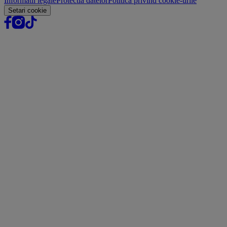
Informatii legale
Protectia datelor
Politica privind cookie-urile
Setari cookie