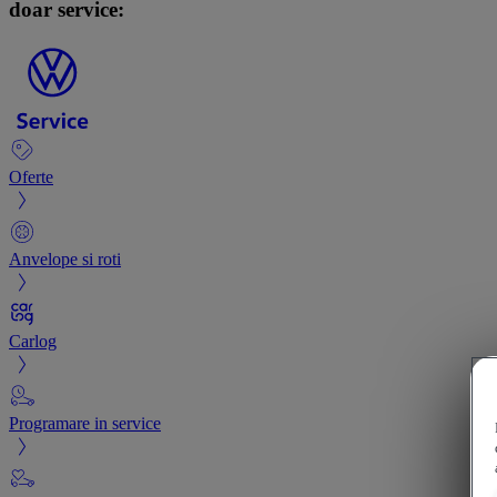
doar service:
Oferte
Anvelope si roti
Carlog
Programare in service