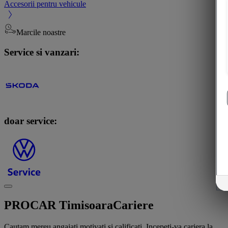
Accesorii pentru vehicule
Marcile noastre
Service si vanzari:
doar service:
PROCAR Timisoara
Cariere
Cautam mereu angajati motivati si calificati. Incepeti-va cariera la