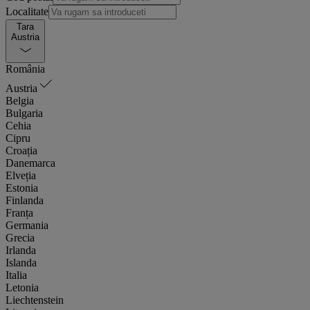
Localitate
Tara
Austria
România
Austria
Belgia
Bulgaria
Cehia
Cipru
Croația
Danemarca
Elveția
Estonia
Finlanda
Franța
Germania
Grecia
Irlanda
Islanda
Italia
Letonia
Liechtenstein