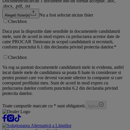
Documente
Incarcati 1 document intr-un format acceptat: .doc,
.docx, .pdf, .txt
Nu a fost selectat niciun fisier
Alegeti fisier(e)
Checkbox
Daca pun la dispozitie date sensibile in documentele candidaturii
mele, sunt de acord in mod expres cu prelucrarea acestor date de
catre PROCAR Timisoara in scopul candidaturii si recrutarii,
conform punctului 6.1 din declaratia privind protectia datelor.
*
Checkbox
Va rog sa pastrati documentele candidaturii mele in evidenta, astfel
incat datele mele de candidatura sa poata fi luate in considerare si
pentru posturi care vor deveni vacante ulterior in companie si care
corespund profilului meu. Sunt de acord in mod expres cu
prelucrarea datelor conform punctului 6.2 din declaratia privind
protectia datelor.
Toate campurile marcate cu * sunt obligatorii.
Aplica