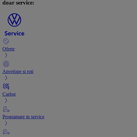
doar service:
Oferte
Anvelope si roti
Carlog
Programare in service