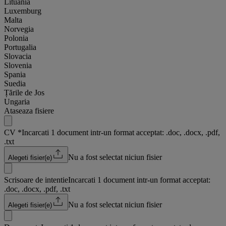
Lituania
Luxemburg
Malta
Norvegia
Polonia
Portugalia
Slovacia
Slovenia
Spania
Suedia
Țările de Jos
Ungaria
Ataseaza fisiere
CV
*
Incarcati 1 document intr-un format acceptat: .doc, .docx, .pdf,
.txt
Nu a fost selectat niciun fisier
Alegeti fisier(e)
Scrisoare de intentie
Incarcati 1 document intr-un format acceptat:
.doc, .docx, .pdf, .txt
Nu a fost selectat niciun fisier
Alegeti fisier(e)