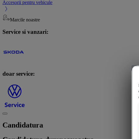
Accesorii pentru vehicule
Marcile noastre
Service si vanzari:
doar service:
Candidatura