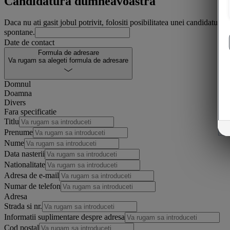
Candidatura dumneavoastra
Daca nu ati gasit jobul potrivit, folositi posibilitatea unei candidaturi
spontane.
Date de contact
Formula de adresare
Va rugam sa alegeti formula de adresare
Domnul
Doamna
Divers
Fara specificatie
Titlu
Prenume
Nume
Data nasterii
Nationalitate
Adresa de e-mail
Numar de telefon
Adresa
Strada si nr.
Informatii suplimentare despre adresa
Cod postal