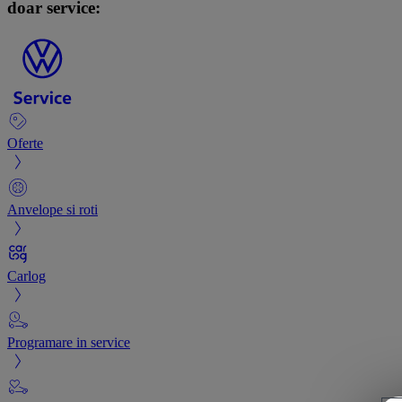
doar service:
Oferte
Anvelope si roti
Carlog
Programare in service