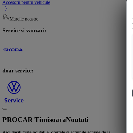
Accesorii pentru vehicule
Marcile noastre
Service si vanzari:
doar service:
PROCAR Timisoara
Noutati
Aici gasiti toate noutatile, ofertele si actiunile actuale de la