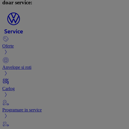
doar service:
Oferte
Anvelope si roti
Carlog
Programare in service