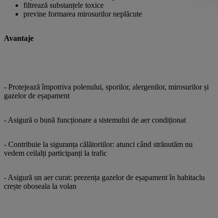
filtrează substanțele toxice
previne formarea mirosurilor neplăcute
Avantaje
- Protejează împotriva polenului, sporilor, alergenilor, mirosurilor și
gazelor de eșapament
- Asigură o bună funcționare a sistemului de aer condiționat
- Contribuie la siguranța călătoriilor: atunci când strănutăm nu
vedem ceilalți participanți la trafic
- Asigură un aer curat: prezența gazelor de eșapament în habitaclu
crește oboseala la volan