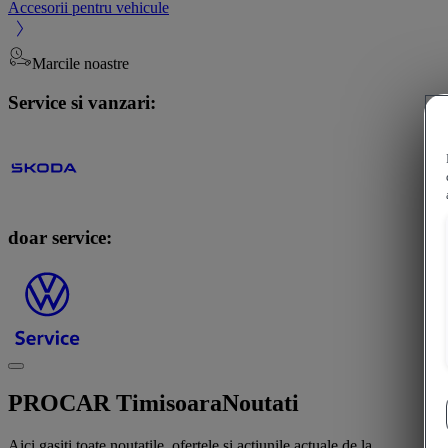
Accesorii pentru vehicule
Marcile noastre
Service si vanzari:
doar service:
PROCAR Timisoara
Noutati
Aici gasiti toate noutatile, ofertele si actiunile actuale de la