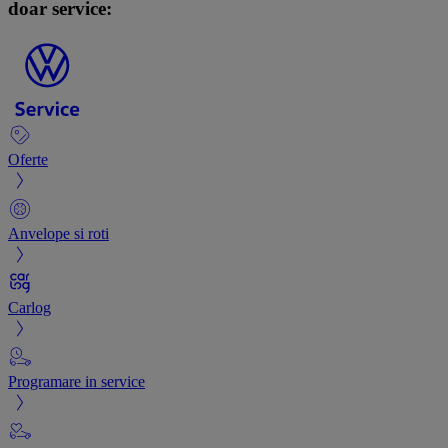
doar service:
Oferte
Anvelope si roti
Carlog
Programare in service