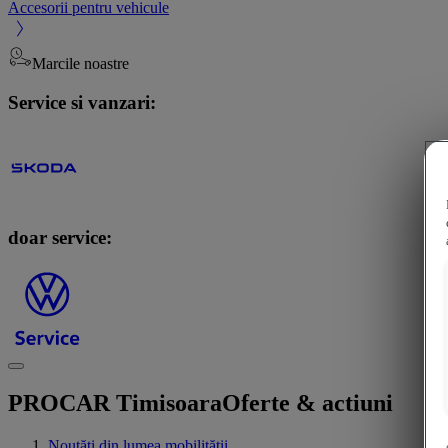
Accesorii pentru vehicule
Marcile noastre
Service si vanzari:
doar service:
PROCAR Timisoara
Oferte & actiuni
Noutăți din lumea mobilității