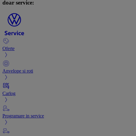
doar service:
Oferte
Anvelope si roti
Carlog
Programare in service