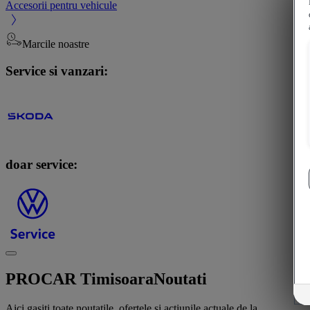
Accesorii pentru vehicule
Marcile noastre
Service si vanzari:
doar service:
PROCAR Timisoara
Noutati
Aici gasiti toate noutatile, ofertele si actiunile actuale de la