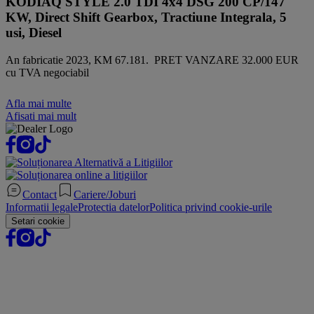
KODIAQ STYLE 2.0 TDI 4x4 DSG 200 CP/147
KW, Direct Shift Gearbox, Tractiune Integrala, 5
usi, Diesel
An fabricatie 2023, KM 67.181. PRET VANZARE 32.000 EUR
cu TVA negociabil
Afla mai multe
Afisati mai mult
Contact
Cariere/Joburi
Informatii legale
Protectia datelor
Politica privind cookie-urile
Setari cookie