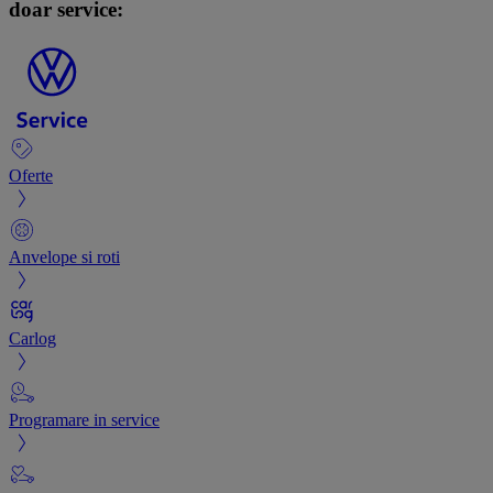
doar service:
Oferte
Anvelope si roti
Carlog
Programare in service