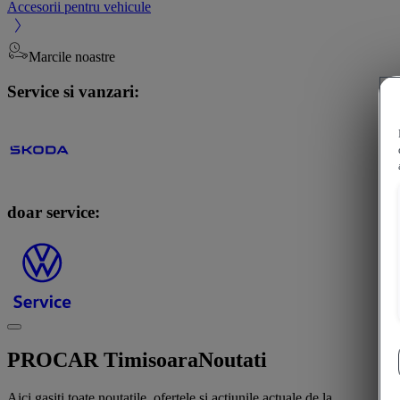
Accesorii pentru vehicule
Marcile noastre
Service si vanzari:
doar service:
PROCAR Timisoara
Noutati
Aici gasiti toate noutatile, ofertele si actiunile actuale de la