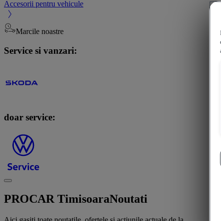
Accesorii pentru vehicule
Marcile noastre
Service si vanzari:
doar service:
PROCAR Timisoara
Noutati
Aici gasiti toate noutatile, ofertele si actiunile actuale de la