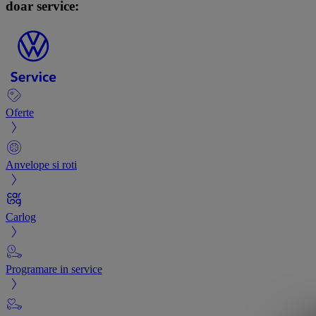
doar service:
Oferte
Anvelope si roti
Carlog
Programare in service