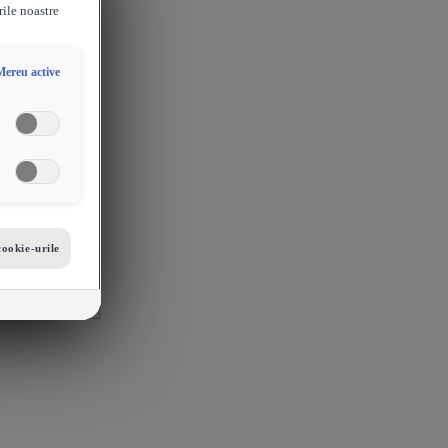
rile noastre
Mereu active
cookie-urile