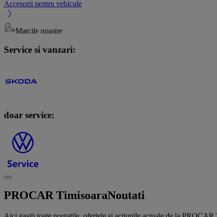
Accesorii pentru vehicule
Marcile noastre
Service si vanzari:
doar service:
PROCAR Timisoara
Noutati
Aici gasiti toate noutatile, ofertele si actiunile actuale de la PROCAR