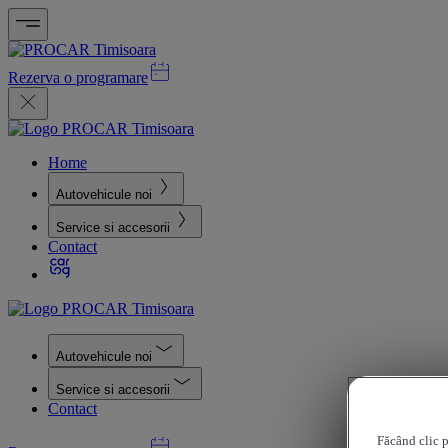
Rezerva o programare
Home
Autovehicule noi
Service si accesorii
Contact
Autovehicule noi
Service si accesorii
Contact
Făcând clic p