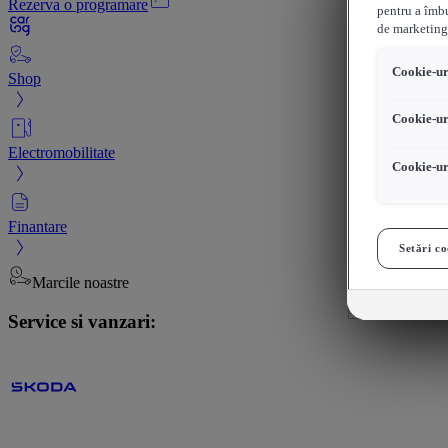
Rezerva o programare
pentru a îmbu
de marketing
Cookie-uri
Shop
Cookie-ur
Electromobilitate
Cookie-ur
Finantare
Setări co
Marcile noastre
Service si vanzari: