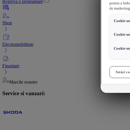
Rezerva o programare
pentru a îmbu
de marketing
Cookie-uri
Shop
Cookie-ur
Electromobilitate
Cookie-ur
Finantare
Setări co
Marcile noastre
Service si vanzari: