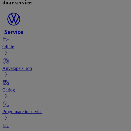
doar service:
Oferte
Anvelope si roti
Carlog
Programare in service