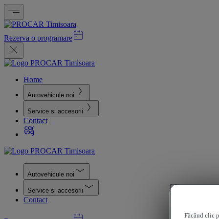
Rezerva o programare
Home
Autovehicule noi
Service si accesorii
Contact
Autovehicule noi
Service si accesorii
Contact
Făcând clic p