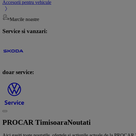
Accesorii pentru vehicule
Marcile noastre
Service si vanzari:
doar service:
PROCAR Timisoara
Noutati
Aici gasiti toate noutatile, ofertele si actiunile actuale de la PROCAR