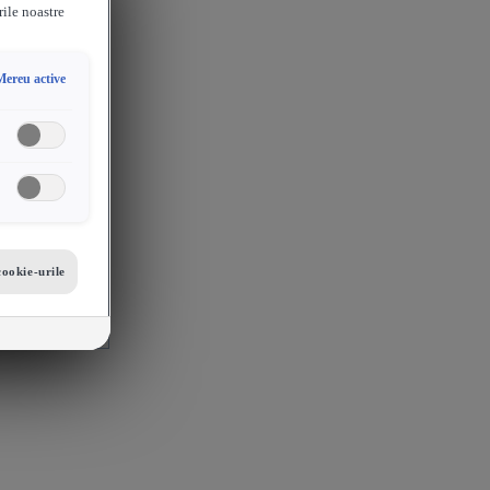
rile noastre
Mereu active
cookie-urile