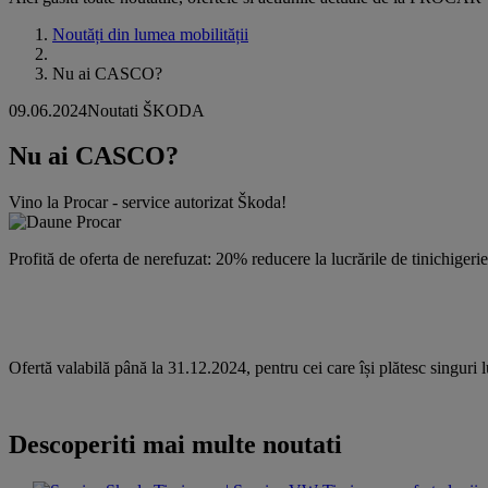
Noutăți din lumea mobilității
Nu ai CASCO?
09.06.2024
Noutati ŠKODA
Nu ai CASCO?
Vino la Procar - service autorizat Škoda!
Profită de oferta de nerefuzat: 20% reducere la lucrările de tinichigerie
Ofertă valabilă până la 31.12.2024, pentru cei care își plătesc singuri l
Descoperiti mai multe noutati