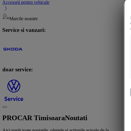
Accesorii pentru vehicule
Marcile noastre
Service si vanzari:
doar service:
PROCAR Timisoara
Noutati
Aici gasiti toate noutatile, ofertele si actiunile actuale de la