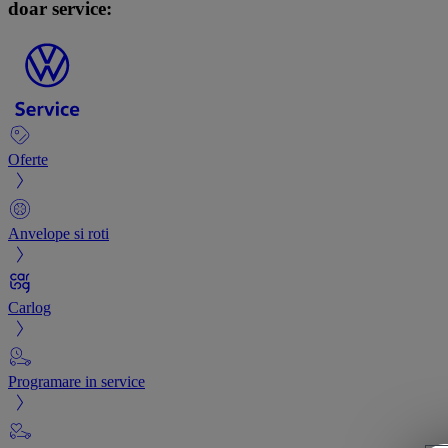
doar service:
Oferte
Anvelope si roti
Carlog
Programare in service