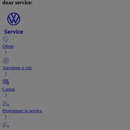
doar service:
Oferte
Anvelope si roti
Carlog
Programare in service