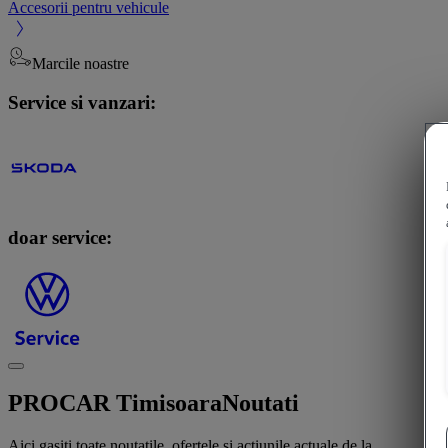
Accesorii pentru vehicule
Marcile noastre
Service si vanzari:
doar service:
PROCAR Timisoara
Noutati
Aici gasiti toate noutatile, ofertele si actiunile actuale de la