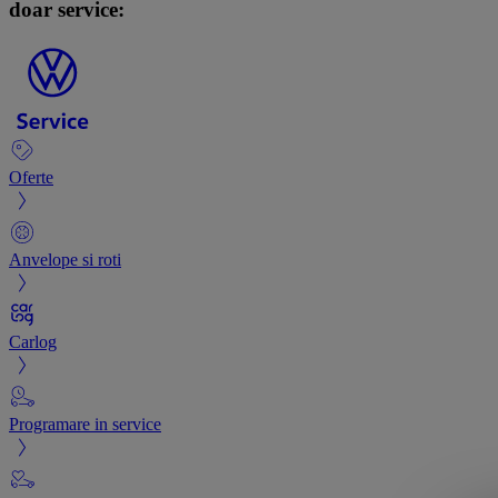
doar service:
Oferte
Anvelope si roti
Carlog
Programare in service