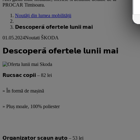
PROCAR Timisoara.
Noutăți din lumea mobilității
𝗗𝗲𝘀𝗰𝗼𝗽𝗲𝗿𝗮̆ 𝗼𝗳𝗲𝗿𝘁𝗲𝗹𝗲 𝗹𝘂𝗻𝗶𝗶 𝗺𝗮𝗶
01.05.2024
Noutati ŠKODA
𝗗𝗲𝘀𝗰𝗼𝗽𝗲𝗿𝗮̆ 𝗼𝗳𝗲𝗿𝘁𝗲𝗹𝗲 𝗹𝘂𝗻𝗶𝗶 𝗺𝗮𝗶
𝗥𝘂𝗰𝘀𝗮𝗰 𝗰𝗼𝗽𝗶𝗶 – 82 lei
» În formă de mașină
» Pluș moale, 100% poliester
𝗢𝗿𝗴𝗮𝗻𝗶𝘇𝗮𝘁𝗼𝗿 𝘀𝗰𝗮𝘂𝗻 𝗮𝘂𝘁𝗼 – 53 lei