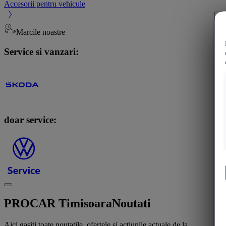
Accesorii pentru vehicule
Marcile noastre
Service si vanzari:
doar service:
PROCAR Timisoara
Noutati
Aici gasiti toate noutatile, ofertele si actiunile actuale de la