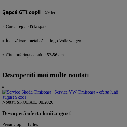
𝗦̧𝗮𝗽𝗰𝗮̆ 𝗚𝗧𝗜 𝗰𝗼𝗽𝗶𝗶 – 59 lei
» Curea reglabilă la spate
» Închizătoare metalică cu logo Volkswagen
» Circumferința capului: 52-56 cm
Descoperiti mai multe noutati
Noutati ŠKODA
03.08.2026
Descoperă oferta lunii august!
Penar Copii - 17 lei.