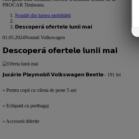
PROCAR Timisoara.
Noutăți din lumea mobilității
𝗗𝗲𝘀𝗰𝗼𝗽𝗲𝗿𝗮̆ 𝗼𝗳𝗲𝗿𝘁𝗲𝗹𝗲 𝗹𝘂𝗻𝗶𝗶 𝗺𝗮𝗶
01.05.2024
Noutati Volkswagen
𝗗𝗲𝘀𝗰𝗼𝗽𝗲𝗿𝗮̆ 𝗼𝗳𝗲𝗿𝘁𝗲𝗹𝗲 𝗹𝘂𝗻𝗶𝗶 𝗺𝗮𝗶
𝗝𝘂𝗰𝗮̆𝗿𝗶𝗲 𝗣𝗹𝗮𝘆𝗺𝗼𝗯𝗶𝗹 𝗩𝗼𝗹𝗸𝘀𝘄𝗮𝗴𝗲𝗻 𝗕𝗲𝗲𝘁𝗹𝗲– 191 lei
» Pentru copii cu vârsta de peste 5 ani
» Echipată cu portbagaj
» Accesorii diferite