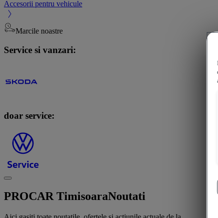
Accesorii pentru vehicule
Marcile noastre
Service si vanzari:
doar service:
PROCAR Timisoara
Noutati
Aici gasiti toate noutatile, ofertele si actiunile actuale de la