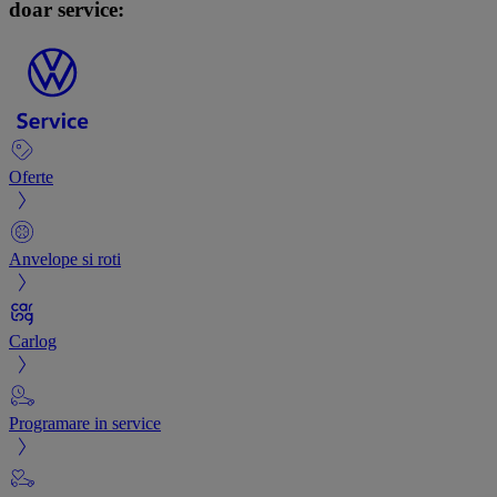
doar service:
Oferte
Anvelope si roti
Carlog
Programare in service