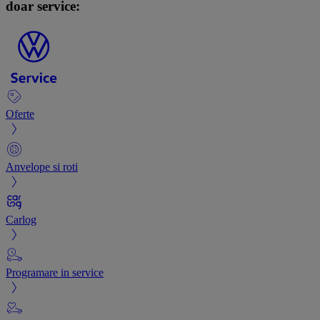
doar service:
Oferte
Anvelope si roti
Carlog
Programare in service