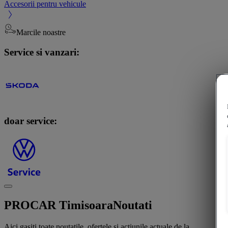
Accesorii pentru vehicule
Marcile noastre
Service si vanzari:
doar service:
PROCAR Timisoara
Noutati
Aici gasiti toate noutatile, ofertele si actiunile actuale de la