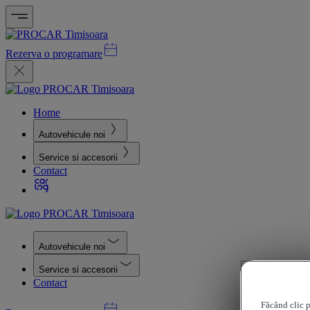
Rezerva o programare
Home
Autovehicule noi
Service si accesorii
Contact
Autovehicule noi
Service si accesorii
Contact
Făcând clic p