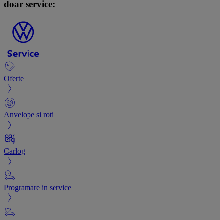
doar service:
Oferte
Anvelope si roti
Carlog
Programare in service