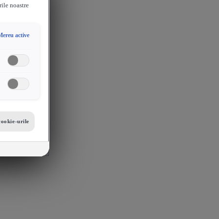
rile noastre
Mereu active
cookie-urile