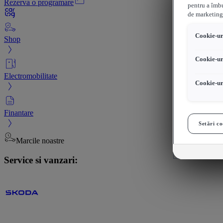
Rezerva o programare
pentru a îmbu
de marketing
Cookie-uri
Shop
Cookie-ur
Electromobilitate
Cookie-ur
Finantare
Setări co
Marcile noastre
Service si vanzari: