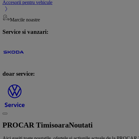
Accesorii pentru vehicule
Marcile noastre
Service si vanzari:
doar service:
PROCAR Timisoara
Noutati
Aici gasiti toate noutatile, ofertele si actiunile actuale de la PROCAR