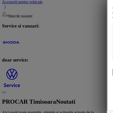
Accesorii pentru vehicule
Marcile noastre
Service si vanzari:
doar service:
PROCAR Timisoara
Noutati
Aici gasiti toate noutatile, ofertele si actiunile actuale de la