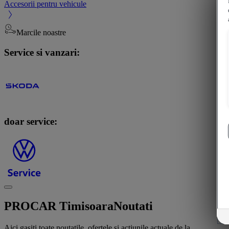
Accesorii pentru vehicule
Marcile noastre
Service si vanzari:
doar service:
PROCAR Timisoara
Noutati
Aici gasiti toate noutatile, ofertele si actiunile actuale de la