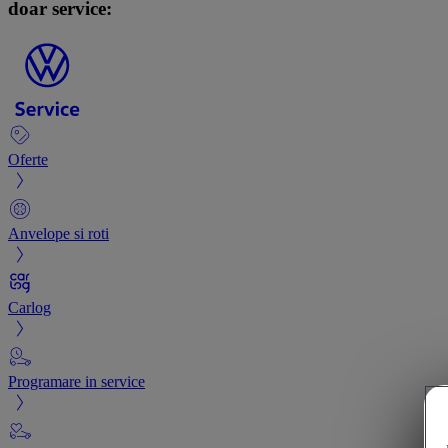
doar service:
Oferte
Anvelope si roti
Carlog
Programare in service