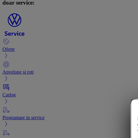
doar service:
Oferte
Anvelope si roti
Carlog
Programare in service