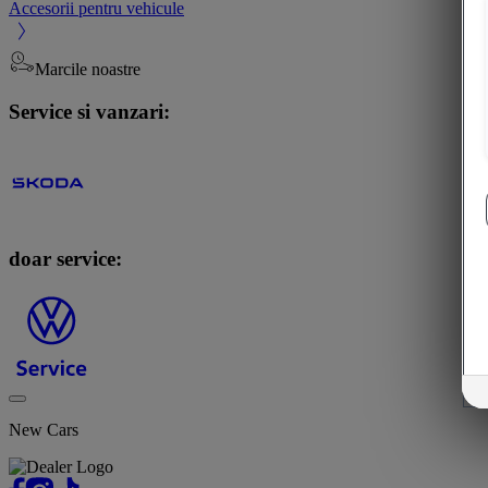
Accesorii pentru vehicule
Marcile noastre
Service si vanzari:
doar service:
New Cars