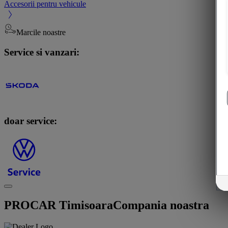
Accesorii pentru vehicule
Marcile noastre
Service si vanzari:
doar service:
PROCAR Timisoara
Compania noastra