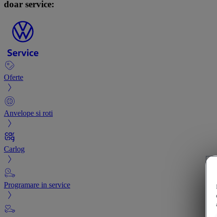
doar service:
Oferte
Anvelope si roti
Carlog
Programare in service