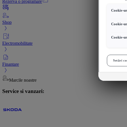
Rezerva o programare
Cookie-uri
Shop
Cookie-ur
Cookie-ur
Electromobilitate
Setări co
Finantare
Marcile noastre
Service si vanzari: