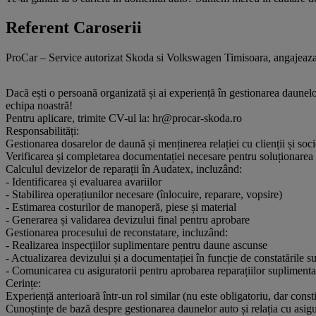
Referent Caroserii
ProCar – Service autorizat Skoda si Volkswagen Timisoara, angajeaz
Dacă ești o persoană organizată și ai experiență în gestionarea daunelo
echipa noastră!
Pentru aplicare, trimite CV-ul la: hr@procar-skoda.ro
Responsabilități:
Gestionarea dosarelor de daună și menținerea relației cu clienții și soci
Verificarea și completarea documentației necesare pentru soluționarea
Calculul devizelor de reparații în Audatex, incluzând:
- Identificarea și evaluarea avariilor
- Stabilirea operațiunilor necesare (înlocuire, reparare, vopsire)
- Estimarea costurilor de manoperă, piese și material
- Generarea și validarea devizului final pentru aprobare
Gestionarea procesului de reconstatare, incluzând:
- Realizarea inspecțiilor suplimentare pentru daune ascunse
- Actualizarea devizului și a documentației în funcție de constatările s
- Comunicarea cu asiguratorii pentru aprobarea reparațiilor suplimenta
Cerințe:
Experiență anterioară într-un rol similar (nu este obligatoriu, dar const
Cunoștințe de bază despre gestionarea daunelor auto și relația cu asigu