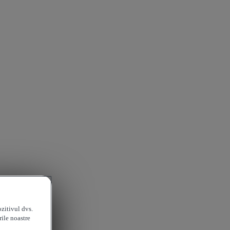
ozitivul dvs.
rile noastre