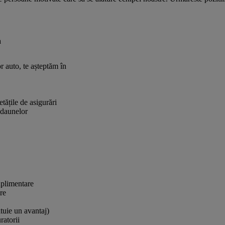
a
r auto, te așteptăm în
etățile de asigurări
 daunelor
uplimentare
re
ituie un avantaj)
ratorii