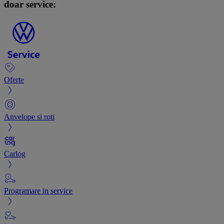
doar service:
Oferte
Anvelope si roti
Carlog
Programare in service