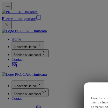
Rezerva o programare
Home
Autovehicule noi
Service si accesorii
Contact
Autovehicule noi
Service si accesorii
Făcând clic p
Contact
pentru a îmbu
de marketing