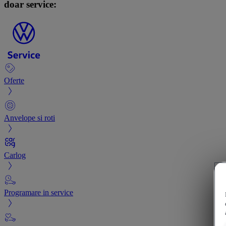
doar service:
Oferte
Anvelope si roti
Carlog
Programare in service