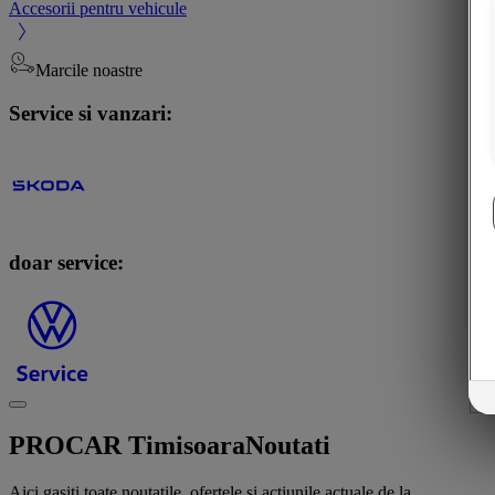
Accesorii pentru vehicule
Marcile noastre
Service si vanzari:
doar service:
PROCAR Timisoara
Noutati
Aici gasiti toate noutatile, ofertele si actiunile actuale de la